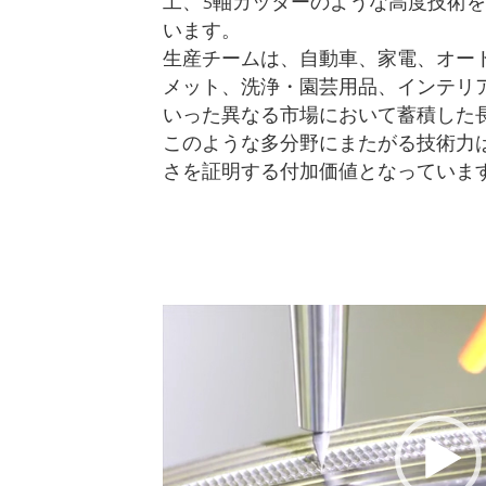
工、5軸カッターのような高度技術
います。
生産チームは、自動車、家電、オー
メット、洗浄・園芸用品、インテリ
いった異なる市場において蓄積した
このような多分野にまたがる技術力
さを証明する付加価値となっていま
動
画
プ
レ
ー
ヤ