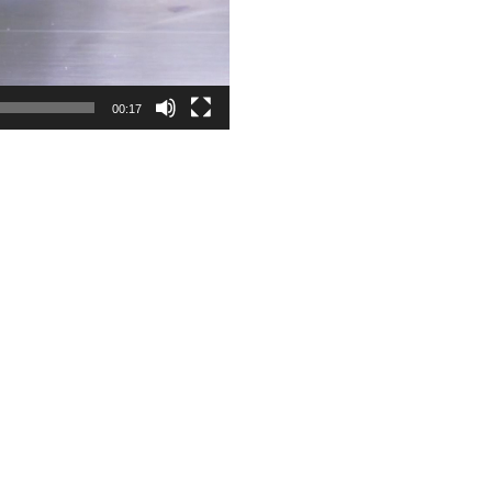
00:17
動
して、プロジェクトに絶え
画
す。
プ
場まで金型を管理し、計画
レ
ー
ィールは、金型の製作と射
ヤ
ビジネスを組み合わせるも
ー
ことを可能にします。
00:00