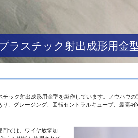
プラスチック射出成形用金
ラスチック射出成形用金型を製作しています。ノウハウの
り、グレージング、回転セントラルキューブ、最高4色 
動
部門では、ワイヤ放電加