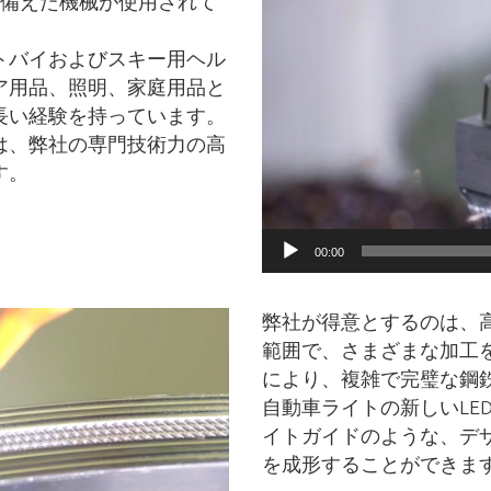
画
を備えた機械が使用されて
プ
レ
トバイおよびスキー用ヘル
ー
ア用品、照明、家庭用品と
ヤ
長い経験を持っています。
ー
は、弊社の専門技術力の高
す。
00:00
弊社が得意とするのは、
範囲で、さまざまな加工
により、複雑で完璧な鋼
自動車ライトの新しいLE
イトガイドのような、デ
を成形することができま